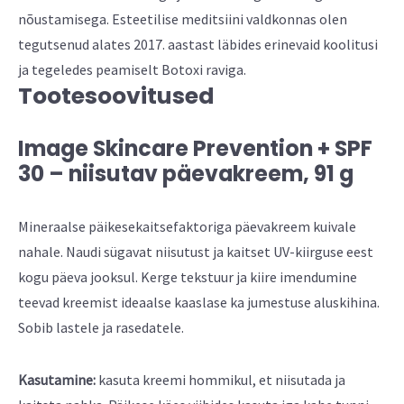
nõustamisega. Esteetilise meditsiini valdkonnas olen
tegutsenud alates 2017. aastast läbides erinevaid koolitusi
ja tegeledes peamiselt Botoxi raviga.
Tootesoovitused
Image Skincare Prevention + SPF
30 – niisutav päevakreem, 91 g
Mineraalse päikesekaitsefaktoriga päevakreem kuivale
nahale. Naudi sügavat niisutust ja kaitset UV-kiirguse eest
kogu päeva jooksul. Kerge tekstuur ja kiire imendumine
teevad kreemist ideaalse kaaslase ka jumestuse aluskihina.
Sobib lastele ja rasedatele.
Kasutamine:
kasuta kreemi hommikul, et niisutada ja