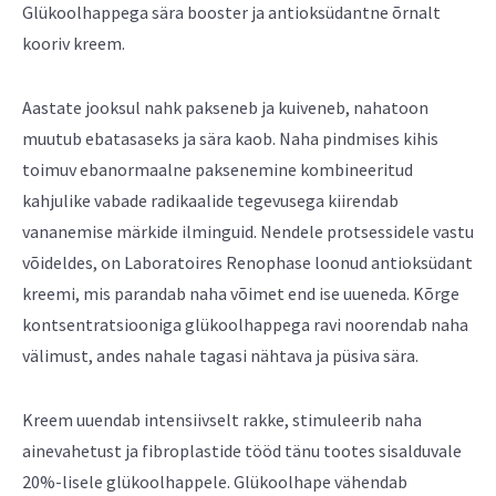
Glükoolhappega sära booster ja antioksüdantne õrnalt
kooriv kreem.
Aastate jooksul nahk pakseneb ja kuiveneb, nahatoon
muutub ebatasaseks ja sära kaob. Naha pindmises kihis
toimuv ebanormaalne paksenemine kombineeritud
kahjulike vabade radikaalide tegevusega kiirendab
vananemise märkide ilminguid. Nendele protsessidele vastu
võideldes, on Laboratoires Renophase loonud antioksüdant
kreemi, mis parandab naha võimet end ise uueneda. Kõrge
kontsentratsiooniga glükoolhappega ravi noorendab naha
välimust, andes nahale tagasi nähtava ja püsiva sära.
Kreem uuendab intensiivselt rakke, stimuleerib naha
ainevahetust ja fibroplastide tööd tänu tootes sisalduvale
20%-lisele glükoolhappele. Glükoolhape vähendab