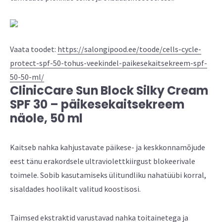
Vaata toodet:
https://salongipood.ee/toode/cells-cycle-
protect-spf-50-tohus-veekindel-paikesekaitsekreem-spf-
50-50-ml/
ClinicCare Sun Block Silky Cream
SPF 30 – päikesekaitsekreem
näole, 50 ml
Kaitseb nahka kahjustavate päikese- ja keskkonnamõjude
eest tänu erakordsele ultraviolettkiirgust blokeerivale
toimele. Sobib kasutamiseks ülitundliku nahatüübi korral,
sisaldades hoolikalt valitud koostisosi.
Taimsed ekstraktid varustavad nahka toitainetega ja