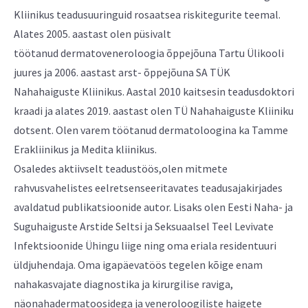
Kliinikus teadusuuringuid rosaatsea riskitegurite teemal.
Alates 2005. aastast olen püsivalt
töötanud dermatoveneroloogia õppejõuna Tartu Ülikooli
juures ja 2006. aastast arst- õppejõuna SA TÜK
Nahahaiguste Kliinikus. Aastal 2010 kaitsesin teadusdoktori
kraadi ja alates 2019. aastast olen TÜ Nahahaiguste Kliiniku
dotsent. Olen varem töötanud dermatoloogina ka Tamme
Erakliinikus ja Medita kliinikus.
Osaledes aktiivselt teadustöös,olen mitmete
rahvusvahelistes eelretsenseeritavates teadusajakirjades
avaldatud publikatsioonide autor. Lisaks olen Eesti Naha- ja
Suguhaiguste Arstide Seltsi ja Seksuaalsel Teel Levivate
Infektsioonide Ühingu liige ning oma eriala residentuuri
üldjuhendaja. Oma igapäevatöös tegelen kõige enam
nahakasvajate diagnostika ja kirurgilise raviga,
näonahadermatoosidega ja veneroloogiliste haigete