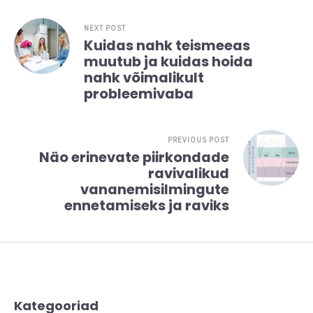
NEXT POST
Kuidas nahk teismeeas
muutub ja kuidas hoida
nahk võimalikult
probleemivaba
PREVIOUS POST
Näo erinevate piirkondade
ravivalikud
vananemisilmingute
ennetamiseks ja raviks
Kategooriad