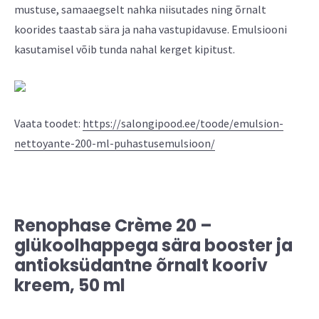
mustuse, samaaegselt nahka niisutades ning õrnalt
koorides taastab sära ja naha vastupidavuse. Emulsiooni
kasutamisel võib tunda nahal kerget kipitust.
Vaata toodet:
https://salongipood.ee/toode/emulsion-
nettoyante-200-ml-puhastusemulsioon/
Renophase Crème 20 –
glükoolhappega sära booster ja
antioksüdantne õrnalt kooriv
kreem, 50 ml