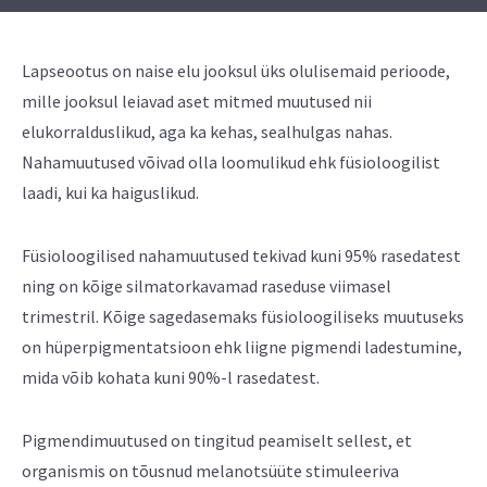
Lapseootus on naise elu jooksul üks olulisemaid perioode,
mille jooksul leiavad aset mitmed muutused nii
elukorralduslikud, aga ka kehas, sealhulgas nahas.
Nahamuutused võivad olla loomulikud ehk füsioloogilist
laadi, kui ka haiguslikud.
Füsioloogilised nahamuutused tekivad kuni 95% rasedatest
ning on kõige silmatorkavamad raseduse viimasel
trimestril. Kõige sagedasemaks füsioloogiliseks muutuseks
on hüperpigmentatsioon ehk liigne pigmendi ladestumine,
mida võib kohata kuni 90%-l rasedatest.
Pigmendimuutused on tingitud peamiselt sellest, et
organismis on tõusnud melanotsüüte stimuleeriva