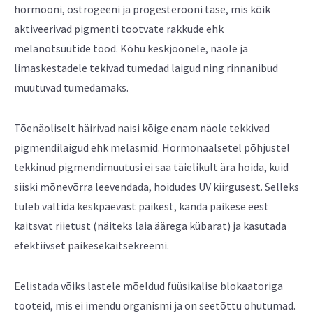
hormooni, östrogeeni ja progesterooni tase, mis kõik
aktiveerivad pigmenti tootvate rakkude ehk
melanotsüütide tööd. Kõhu keskjoonele, näole ja
limaskestadele tekivad tumedad laigud ning rinnanibud
muutuvad tumedamaks.
Tõenäoliselt häirivad naisi kõige enam näole tekkivad
pigmendilaigud ehk melasmid. Hormonaalsetel põhjustel
tekkinud pigmendimuutusi ei saa täielikult ära hoida, kuid
siiski mõnevõrra leevendada, hoidudes UV kiirgusest. Selleks
tuleb vältida keskpäevast päikest, kanda päikese eest
kaitsvat riietust (näiteks laia äärega kübarat) ja kasutada
efektiivset päikesekaitsekreemi.
Eelistada võiks lastele mõeldud füüsikalise blokaatoriga
tooteid, mis ei imendu organismi ja on seetõttu ohutumad.