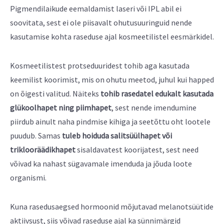
Pigmendilaikude eemaldamist laseri või IPL abil ei
soovitata, sest ei ole piisavalt ohutusuuringuid nende
kasutamise kohta raseduse ajal kosmeetilistel eesmärkidel.
Kosmeetilistest protseduuridest tohib aga kasutada
keemilist koorimist, mis on ohutu meetod, juhul kui happed
on õigesti valitud. Näiteks
tohib rasedatel edukalt kasutada
glükoolhapet ning piimhapet
, sest nende imendumine
piirdub ainult naha pindmise kihiga ja seetõttu oht lootele
puudub. Samas
tuleb hoiduda salitsüülhapet või
triklooräädikhapet
sisaldavatest koorijatest, sest need
võivad ka nahast sügavamale imenduda ja jõuda loote
organismi.
Kuna rasedusaegsed hormoonid mõjutavad melanotsüütide
aktiivsust, siis võivad raseduse ajal ka sünnimärgid