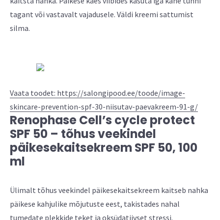
kaitsta nahka. Päikese käes viibides kasuta iga kahe tunni
tagant või vastavalt vajadusele. Väldi kreemi sattumist
silma.
Vaata toodet: https://salongipood.ee/toode/image-
skincare-prevention-spf-30-niisutav-paevakreem-91-g/
Renophase Cell’s cycle protect
SPF 50 – tõhus veekindel
päikesekaitsekreem SPF 50, 100
ml
Ülimalt tõhus veekindel päikesekaitsekreem kaitseb nahka
päikese kahjulike mõjutuste eest, takistades nahal
tumedate plekkide teket ja oksüdatiivset stressi.