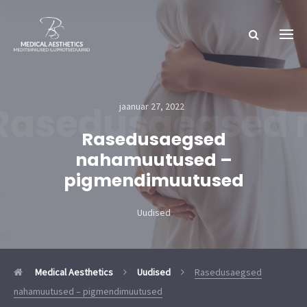
Rasedusaegsed 
jaanuar 27, 2022
Rasedusaegsed
nahamuutused –
pigmendimuutused
Uudised
Medical Aesthetics
Uudised
Rasedusaegsed
nahamuutused – pigmendimuutused