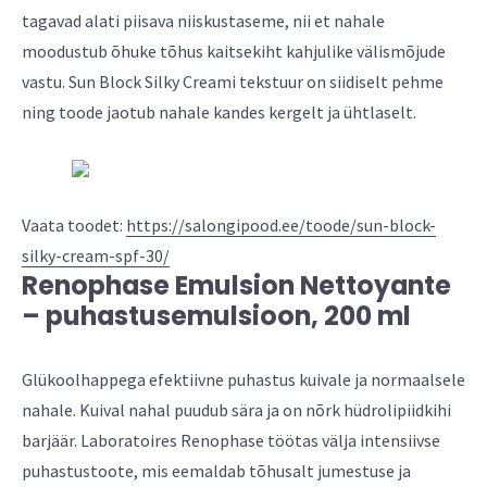
tagavad alati piisava niiskustaseme, nii et nahale
moodustub õhuke tõhus kaitsekiht kahjulike välismõjude
vastu. Sun Block Silky Creami tekstuur on siidiselt pehme
ning toode jaotub nahale kandes kergelt ja ühtlaselt.
Vaata toodet:
https://salongipood.ee/toode/sun-block-
silky-cream-spf-30/
Renophase Emulsion Nettoyante
– puhastusemulsioon, 200 ml
Glükoolhappega efektiivne puhastus kuivale ja normaalsele
nahale. Kuival nahal puudub sära ja on nõrk hüdrolipiidkihi
barjäär. Laboratoires Renophase töötas välja intensiivse
puhastustoote, mis eemaldab tõhusalt jumestuse ja