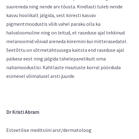
suureneda ning nende arv tõusta. Kindlasti tuleb nende
kasvu hoolikalt jälgida, sest kiiresti kasvav
pigmentmoodustis võib vahel paraku olla ka
halvaloomuline ning on leitud, et raseduse ajal tekkinud
melanoomid võivad areneda kiiremini kui mitterasedatel.
Seetõttu on võtmetähtsusega kaitsta end raseduse ajal
päikese eest ning jälgida tähelepanelikult oma
nahamoodustisi. Kahtlaste muutuste korral pöörduda
esimesel võimalusel arsti juurde.
Dr Kristi Abram
Esteetilise meditsiini arst/dermatoloog