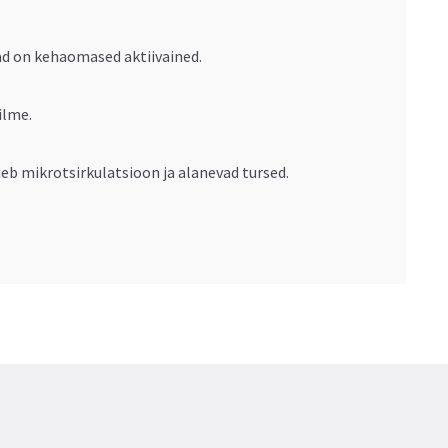
ad on kehaomased aktiivained.
ilme.
eb mikrotsirkulatsioon ja alanevad tursed.