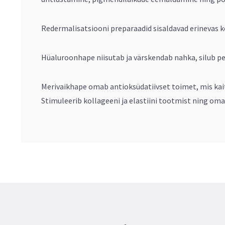
Redermalisatsiooni preparaadid sisaldavad erinevas
Hüaluroonhape niisutab ja värskendab nahka, silub pe
Merivaikhape omab antioksüdatiivset toimet, mis kait
Stimuleerib kollageeni ja elastiini tootmist ning oma