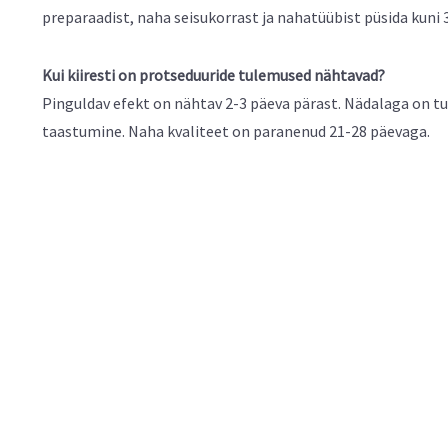
preparaadist, naha seisukorrast ja nahatüübist püsida kuni 
Kui kiiresti on protseduuride tulemused nähtavad?
Pinguldav efekt on nähtav 2-3 päeva pärast. Nädalaga on t
taastumine. Naha kvaliteet on paranenud 21-28 päevaga.