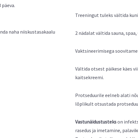
3 päeva.
Treeningut tuleks vältida kun
unda naha niiskustasakaalu
2 nädalat vältida sauna, spaa, 
Vaktsineerimisega soovitame h
Vältida otsest päikese käes v
kaitsekreemi.
Protseduurile eelneb alati n
lõplikult otsustada protseduu
Vastunäidustusteks
on infekt
rasedus ja imetamine, palavik