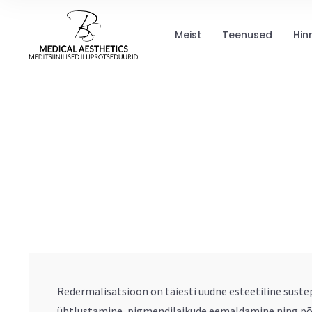
Meist
Teenused
Hin
Redermalisatsioon on täiesti uudne esteetiline süst
ühtlustamine, pigmendilaikude eemaldamine ning põl