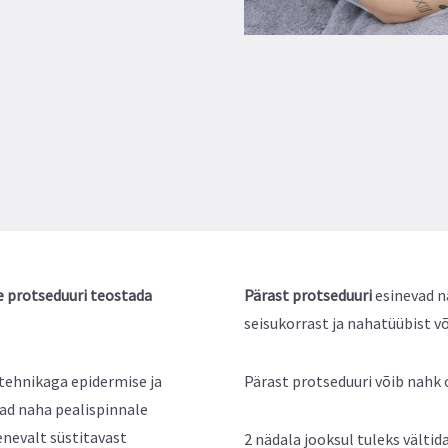
e protseduuri teostada
Pärast protseduuri
esinevad n
seisukorrast ja nahatüübist võ
etehnikaga epidermise ja
Pärast protseduuri võib nahk 
ad naha pealispinnale
enevalt süstitavast
2 nädala jooksul tuleks vältid