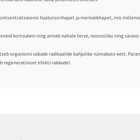
 kontsentratsioonis hüaluroonhapet ja merivaikhapet, mis mõlem
eneid kortsukesi ning annab nahale terve, noorusliku ning särava 
seb organismi vabade radikaalide kahjulike rünnakute eest. Paran
b regeneratiivset efekti rakkudel.