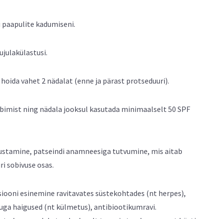
i paapulite kadumiseni.
ujulakülastusi.
oida vahet 2 nädalat (enne ja pärast protseduuri).
iibimist ning nädala jooksul kasutada minimaalselt 50 SPF
õustamine, patseindi anamneesiga tutvumine, mis aitab
ri sobivuse osas.
siooni esinemine ravitavates süstekohtades (nt herpes),
uga haigused (nt külmetus), antibiootikumravi.