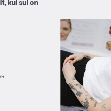
, kui sul on
one