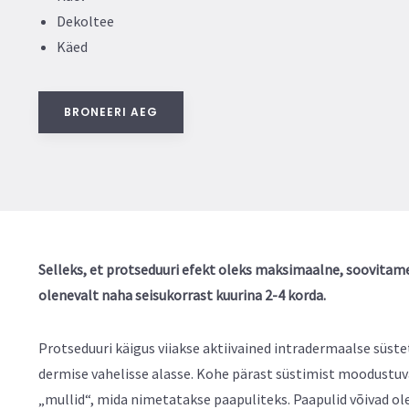
Dekoltee
Käed
BRONEERI AEG
Selleks, et protseduuri efekt oleks maksimaalne, soovitam
olenevalt naha seisukorrast kuurina 2-4 korda.
Protseduuri käigus viiakse aktiivained intradermaalse süst
dermise vahelisse alasse. Kohe pärast süstimist moodustuv
„mullid“, mida nimetatakse paapuliteks. Paapulid võivad ol