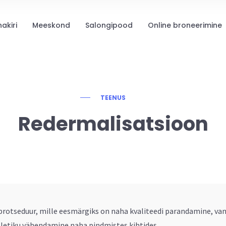
nakiri
Meeskond
Salongipood
Online broneerimine
TEENUS
Redermalisatsioon
eprotseduur, mille eesmärgiks on naha kvaliteedi parandamine, 
etiku vähendamine naha pindmistes kihtides.