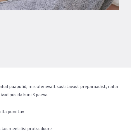
ahal paapulid, mis olenevalt süstitavast preparaadist, naha
ivad püsida kuni 3 päeva.
olla punetav.
a kosmeetilisi protseduure.