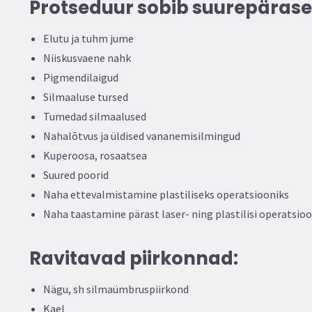
Protseduur sobib suurepäraselt
Elutu ja tuhm jume
Niiskusvaene nahk
Pigmendilaigud
Silmaaluse tursed
Tumedad silmaalused
Nahalõtvus ja üldised vananemisilmingud
Kuperoosa, rosaatsea
Suured poorid
Naha ettevalmistamine plastiliseks operatsiooniks
Naha taastamine pärast laser- ning plastilisi operatsio
Ravitavad piirkonnad:
Nägu, sh silmaümbruspiirkond
Kael