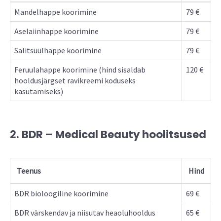
Mandelhappe koorimine
79 €
Aselaiinhappe koorimine
79 €
Salitsüülhappe koorimine
79 €
Feruulahappe koorimine (hind sisaldab
120 €
hooldusjärgset ravikreemi koduseks
kasutamiseks)
2. BDR – Medical Beauty hoolitsused
Teenus
Hind
BDR bioloogiline koorimine
69 €
BDR värskendav ja niisutav heaoluhooldus
65 €