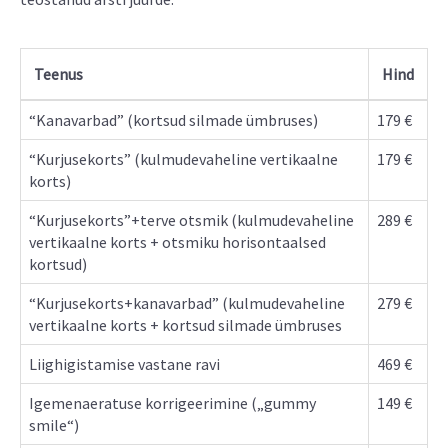
Teenus
Hind
“Kanavarbad” (kortsud silmade ümbruses)
179 €
“Kurjusekorts” (kulmudevaheline vertikaalne
179 €
korts)
“Kurjusekorts”+terve otsmik (kulmudevaheline
289 €
vertikaalne korts + otsmiku horisontaalsed
kortsud)
“Kurjusekorts+kanavarbad” (kulmudevaheline
279 €
vertikaalne korts + kortsud silmade ümbruses
Liighigistamise vastane ravi
469 €
Igemenaeratuse korrigeerimine („gummy
149 €
smile“)