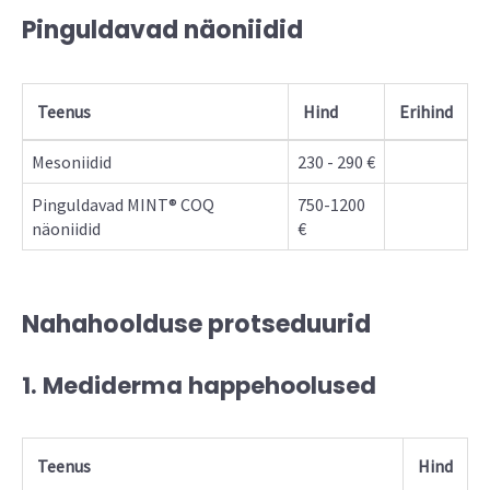
Pinguldavad näoniidid
Teenus
Hind
Erihind
Mesoniidid
230 - 290 €
Pinguldavad MINT® COQ
750-1200
näoniidid
€
Nahahoolduse protseduurid
1. Mediderma happehoolused
Teenus
Hind