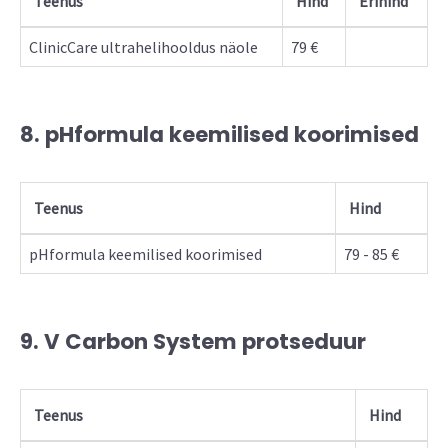
Teenus
Hind
Erihind
ClinicCare ultrahelihooldus näole
79 €
8. pHformula keemilised koorimised
Teenus
Hind
pHformula keemilised koorimised
79 - 85 €
9. V Carbon System protseduur
Teenus
Hind