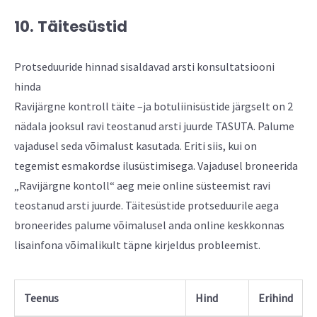
10. Täitesüstid
Protseduuride hinnad sisaldavad arsti konsultatsiooni
hinda
Ravijärgne kontroll täite –ja botuliinisüstide järgselt on 2
nädala jooksul ravi teostanud arsti juurde TASUTA. Palume
vajadusel seda võimalust kasutada. Eriti siis, kui on
tegemist esmakordse ilusüstimisega. Vajadusel broneerida
„Ravijärgne kontoll“ aeg meie online süsteemist ravi
teostanud arsti juurde. Täitesüstide protseduurile aega
broneerides palume võimalusel anda online keskkonnas
lisainfona võimalikult täpne kirjeldus probleemist.
Teenus
Hind
Erihind