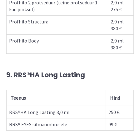
Profhilo 2 protseduur (teine protseduur 1
2,0 ml
kuu jooksul)
275 €
Profhilo Structura
2,0 ml
380 €
Profhilo Body
2,0 ml
380 €
9. RRS®HA Long Lasting
Teenus
Hind
RRS®HA Long Lasting 3,0 ml
250 €
RRS® EYES silmaümbrusele
99 €