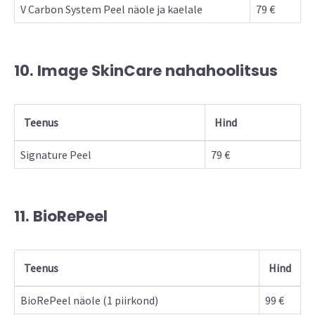
V Carbon System Peel näole ja kaelale
79 €
10. Image SkinCare nahahoolitsus
Teenus
Hind
Signature Peel
79 €
11. BioRePeel
Teenus
Hind
BioRePeel näole (1 piirkond)
99 €