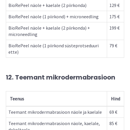
BioRePeel näole + kaelale (2 piirkonda)
129 €
BioRePeel näole (1 piirkond) + microneedling
175 €
BioRePeel näole + kaelale (2 piirkonda) +
199 €
microneedling
BioRePeel näole (1 piirkond süsteprotseduuri
79 €
ette)
12. Teemant mikrodermabrasioon
Teenus
Hind
Teemant mikrodermabrasioon näole ja kaelale
69 €
Teemant mikrodermabrasioon näole, kaelale,
85 €
dekolteele