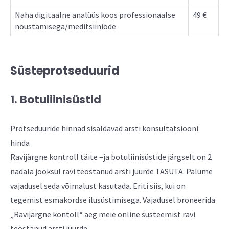
Naha digitaalne analüüs koos professionaalse
49 €
nõustamisega/meditsiiniõde
Süsteprotseduurid
1. Botuliinisüstid
Protseduuride hinnad sisaldavad arsti konsultatsiooni
hinda
Ravijärgne kontroll täite –ja botuliinisüstide järgselt on 2
nädala jooksul ravi teostanud arsti juurde TASUTA. Palume
vajadusel seda võimalust kasutada. Eriti siis, kui on
tegemist esmakordse ilusüstimisega. Vajadusel broneerida
„Ravijärgne kontoll“ aeg meie online süsteemist ravi
teostanud arsti juurde.