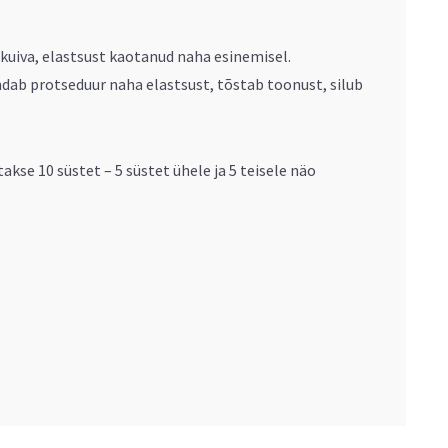
uiva, elastsust kaotanud naha esinemisel.
andab protseduur naha elastsust, tõstab toonust, silub
se 10 süstet – 5 süstet ühele ja 5 teisele näo