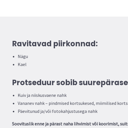
Ravitavad piirkonnad:
Nägu
Kael
Protseduur sobib suurepäraselt
Kuiv ja niiskusvaene nahk
Vananev nahk – pindmised kortsukesed, miimilised korts
Päevitunud ja/või fotokahjustusega nahk
Soovituslik enne ja pärast naha lihvimist või koorimist, suit