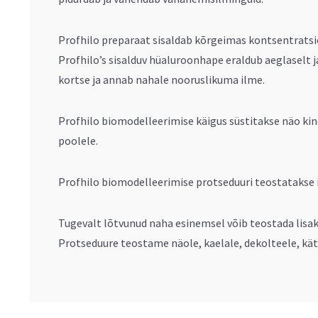
Profhilo preparaat sisaldab kõrgeimas kontsentratsi
Profhilo’s sisalduv hüaluroonhape eraldub aeglaselt ja
kortse ja annab nahale nooruslikuma ilme.
Profhilo biomodelleerimise käigus süstitakse näo kin
poolele.
Profhilo biomodelleerimise protseduuri teostatakse i
Tugevalt lõtvunud naha esinemsel võib teostada lisa
Protseduure teostame näole, kaelale, dekolteele, käte