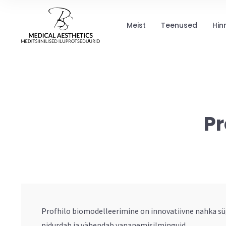
Meist
Teenused
Hin
Pr
Profhilo biomodelleerimine on innovatiivne nahka süg
pidurdab ja vähendab vananemisilminguid.