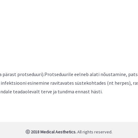
a pärast protseduuri).Protseduurile eelneb alati nõustamine, pat
infektsiooni esinemine ravitavates süstekohtades (nt herpes), ra
endale teadaolevalt terve ja tundma ennast hästi.
ⓒ 2018 Medical Aesthetics.
All rights reserved.