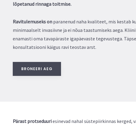
lõpetanud rinnaga toitmise.
Ravitulemuseks on
paranenud naha kvaliteet, mis kestab ku
minimaalselt invasiivne ja ei nõua taastumiseks aega. Kliin
enamasti oma tavapäraste igapäevaste tegevustega. Täps
konsultatsiooni käigus ravi teostav arst.
BRONEERI AEG
Pärast protseduuri
esinevad nahal süstepiirkinnas kerged, 