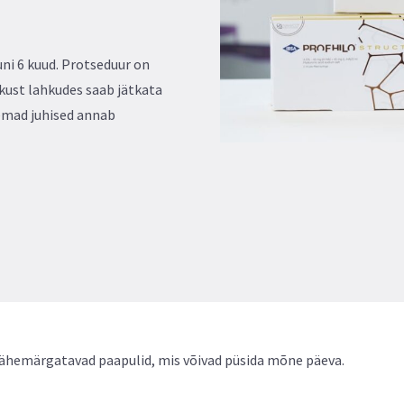
ni 6 kuud. Protseduur on
ikust lahkudes saab jätkata
emad juhised annab
vähemärgatavad paapulid, mis võivad püsida mõne päeva.