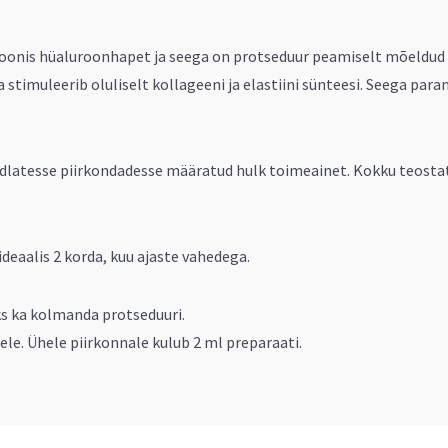
oonis hüaluroonhapet ja seega on protseduur peamiselt mõeldud k
 stimuleerib oluliselt kollageeni ja elastiini sünteesi. Seega par
dlatesse piirkondadesse määratud hulk toimeainet. Kokku teostatak
deaalis 2 korda, kuu ajaste vahedega.
ks ka kolmanda protseduuri.
le. Ühele piirkonnale kulub 2 ml preparaati.