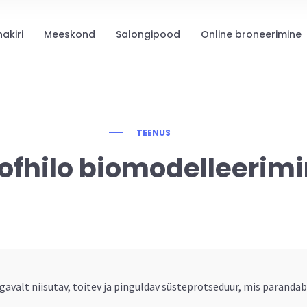
nakiri
Meeskond
Salongipood
Online broneerimine
TEENUS
ofhilo biomodelleerim
avalt niisutav, toitev ja pinguldav süsteprotseduur, mis paranda