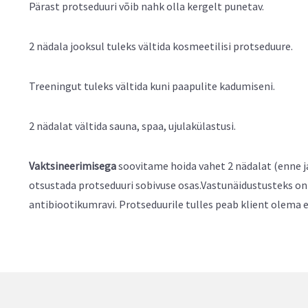
Pärast protseduuri võib nahk olla kergelt punetav.
2 nädala jooksul tuleks vältida kosmeetilisi protseduure.
Treeningut tuleks vältida kuni paapulite kadumiseni.
2 nädalat vältida sauna, spaa, ujulakülastusi.
Vaktsineerimisega
soovitame hoida vahet 2 nädalat (enne j
otsustada protseduuri sobivuse osas.Vastunäidustusteks on 
antibiootikumravi. Protseduurile tulles peab klient olema 