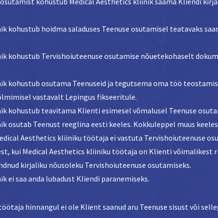
osutamist kohustub Medical Aesthetics kliinik saama Kliendi kirj
inik kohustub hoidma saladuses Teenuse osutamisel teatavaks saan
iinik kohustub Tervishoiuteenuse osutamise nõuetekohaselt doku
iinik kohustub osutama Teenuseid ja tegutsema oma töö teostamis
lmimisel vastavalt Lepingus fikseeritule.
inik kohustub teavitama Klienti esimesel võmalusel Teenuse osuta
inik osutab Teenust reeglina eesti keeles. Kokkuleppel muus keeles
Medical Aesthetics kliiniku töötaja ei vastuta Tervishoiuteenuse 
t, kui Medical Aesthetics kliiniku töötaja on Klienti võimalikest r
ndnud kirjaliku nõusoleku Tervishoiuteenuse osutamiseks.
nik ei saa anda lubadust Kliendi paranemiseks.
töötaja hinnangul ei ole Klient saanud aru Teenuse sisust või sell