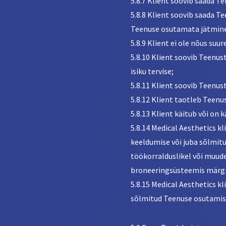
5.8.7 Klient soovib saada Te
5.8.8 Klient soovib saada Te
Teenuse osutamata jätmin
5.8.9 Klient ei ole nõus su
5.8.10 Klient soovib Teenus
isiku tervise;
5.8.11 Klient soovib Teenus
5.8.12 Klient taotleb Teen
5.8.13 Klient käitub või on 
5.8.14 Medical Aesthetics k
keeldumise või juba sõlmit
töökorralduslikel või muudel
broneeringsüsteemis märgi
5.8.15 Medical Aesthetics k
sõlmitud Teenuse osutamis