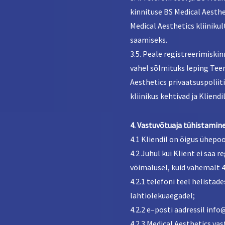
kinnituse BS Medical Aesthet
Medical Aesthetics kliinikul
saamiseks.
3.5. Peale registreerimiskin
vahel sõlmituks leping Tee
Aesthetics privaatsuspoliiti
kliinikus kehtivad ja Kliend
4. Vastuvõtuaja tühistamine
4.1 Kliendil on õigus ühepo
4.2 Juhul kui Klient ei saa r
võimalusel, kuid vähemalt 4
4.2.1 telefoni teel helista
lahtiolekuaegadel;
4.2.2 e–posti aadressil inf
4.2.3 Medical Aesthetics va