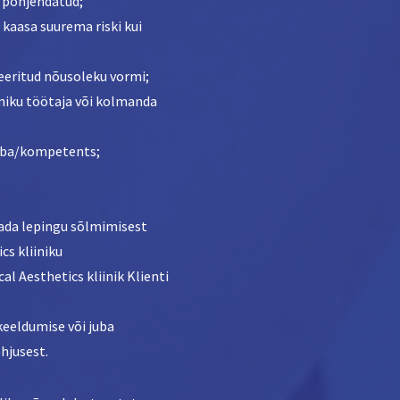
t põhjendatud;
 kaasa suurema riski kui
meeritud nõusoleku vormi;
iniku töötaja või kolmanda
luba/kompetents;
stada lepingu sõlmimisest
s kliiniku
al Aesthetics kliinik Klienti
keeldumise või juba
hjusest.