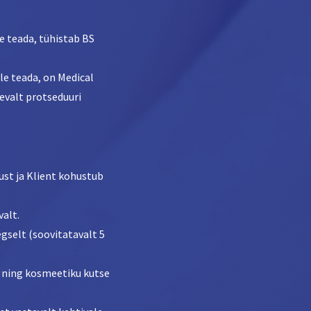
e teada, tühistab BS
le teada, on Medical
nevalt protseduuri
ust ja Klient kohustub
valt.
gselt (soovitatavalt 5
se ning kosmeetiku kutse