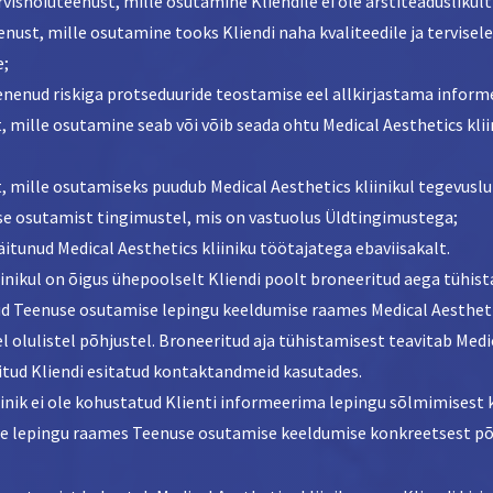
rvishoiuteenust, mille osutamine Kliendile ei ole arstiteaduslikul
enust, mille osutamine tooks Kliendi naha kvaliteedile ja tervisele
e;
urenenud riskiga protseduuride teostamise eel allkirjastama infor
t, mille osutamine seab või võib seada ohtu Medical Aesthetics kli
t, mille osutamiseks puudub Medical Aesthetics kliinikul tegevus
use osutamist tingimustel, mis on vastuolus Üldtingimustega;
käitunud Medical Aesthetics kliiniku töötajatega ebaviisakalt.
liinikul on õigus ühepoolselt Kliendi poolt broneeritud aega tühi
ud Teenuse osutamise lepingu keeldumise raames Medical Aesthetic
 olulistel põhjustel. Broneeritud aja tühistamisest teavitab Medic
tud Kliendi esitatud kontaktandmeid kasutades.
liinik ei ole kohustatud Klienti informeerima lepingu sõlmimisest 
e lepingu raames Teenuse osutamise keeldumise konkreetsest põ