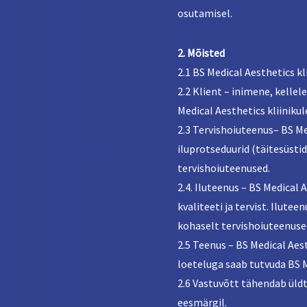
osutamisel.
2. Mõisted
2.1 BS Medical Aesthetics k
2.2 Klient – inimene, kellel
Medical Aesthetics kliinikul
2.3 Tervishoiuteenus– BS Me
iluprotseduurid (täitesüstid
tervishoiuteenused.
2.4. Iluteenus – BS Medical
kvaliteeti ja tervist. Ilute
kohaselt tervishoiuteenuse
2.5 Teenus – BS Medical Aes
loeteluga saab tutvuda BS M
2.6 Vastuvõtt tähendab üldt
eesmärgil.