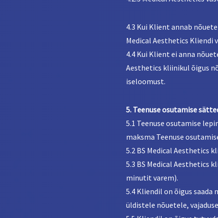
4.3 Kui Klient annab nõuete
Medical Aesthetics Kliendi 
4.4 Kui Klient ei anna nõue
Aesthetics kliinikul õigus 
iseloomust.
5. Teenuse osutamise sätted
5.1 Teenuse osutamise lepi
maksma Teenuse osutamise e
5.2 BS Medical Aesthetics kli
5.3 BS Medical Aesthetics k
minutit varem).
5.4 Kliendil on õigus saada 
üldistele nõuetele, vajaduse