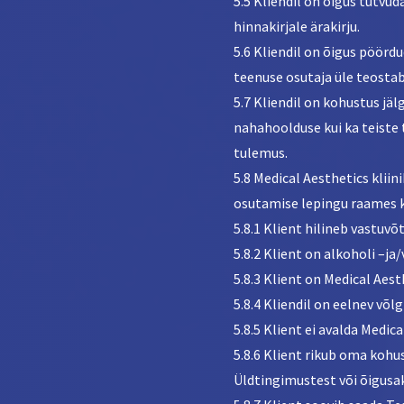
5.5 Kliendil on õigus tutvu
hinnakirjale ärakirju.
5.6 Kliendil on õigus pöörd
teenuse osutaja üle teosta
5.7 Kliendil on kohustus jäl
nahahoolduse kui ka teiste 
tulemus.
5.8 Medical Aesthetics klii
osutamise lepingu raames k
5.8.1 Klient hilineb vastuvõ
5.8.2 Klient on alkoholi –ja
5.8.3 Klient on Medical Aest
5.8.4 Kliendil on eelnev võ
5.8.5 Klient ei avalda Medic
5.8.6 Klient rikub oma kohu
Üldtingimustest või õigusak