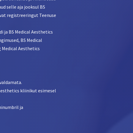
ud selle aja jooksul BS
tivat registreeringut Teenuse
di ja BS Medical Aesthetics
ngimused, BS Medical
g Medical Aesthetics
avaldamata.
 Aesthetics kliinikut esimesel
ninumbril ja