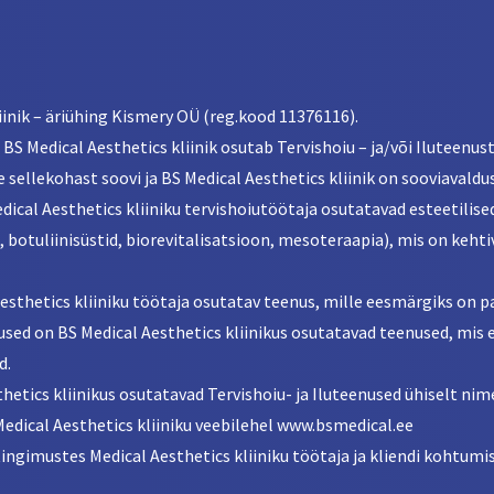
liinik – äriühing Kismery OÜ (reg.kood 11376116).
e BS Medical Aesthetics kliinik osutab Tervishoiu – ja/või Iluteenus
e sellekohast soovi ja BS Medical Aesthetics kliinik on sooviavaldu
dical Aesthetics kliiniku tervishoiutöötaja osutatavad esteetilise
, botuliinisüstid, biorevitalisatsioon, mesoteraapia), mis on keht
 Aesthetics kliiniku töötaja osutatav teenus, mille eesmärgiks on 
enused on BS Medical Aesthetics kliinikus osutatavad teenused, mis 
d.
thetics kliinikus osutatavad Tervishoiu- ja Iluteenused ühiselt ni
edical Aesthetics kliiniku veebilehel www.bsmedical.ee
ingimustes Medical Aesthetics kliiniku töötaja ja kliendi kohtum