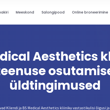
nakiri
Meeskond
Salongipood
Online broneerimine
dical Aesthetics kl
teenuse osutamis
üldtingimused
ad Kliendi ja BS Medical Aesthetics kliiniku vastastikulisi õigusi 