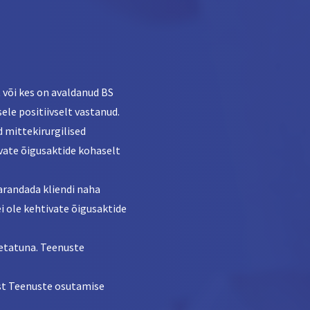
t või kes on avaldanud BS
sele positiivselt vastanud.
d mittekirurgilised
ivate õigusaktide kohaselt
parandada kliendi naha
ei ole kehtivate õigusaktide
metatuna. Teenuste
ist Teenuste osutamise