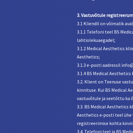
3. Vastuvõtule registreeru
3.1 Kliendil on võimalik ava
3.1.1 Telefoni teel BS Medic
lahtiolekuaegadel;
3.1.2 Medical Aesthetics kl
Aesthetics;
3.1.3 e-posti aadressil inf
3.1.4 BS Medical Aesthetics 
3.2. Klient on Teenuse vastu
kinnituse. Kui BS Medical Aes
vastuvõtule ja seetõttu ka
3.3. BS Medical Aesthetics k
Aesthetics e‑posti teel ühe 
registreerimise kohta kinni
3.4. Telefoni teel ja BS Med