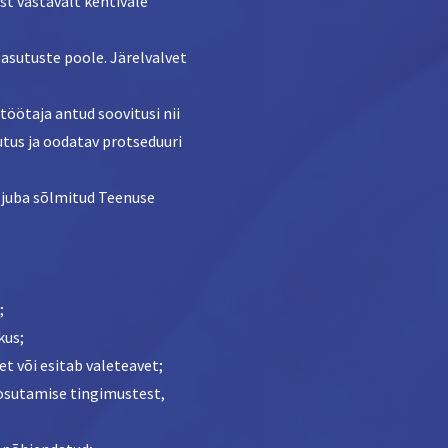
st vastavalt kehtivale
asutuste poole. Järelvalvet
 töötaja antud soovitusi nii
tus ja oodatav protseduuri
i juba sõlmitud Teenuse
;
kus;
et või esitab valeteavet;
e osutamise tingimustest,