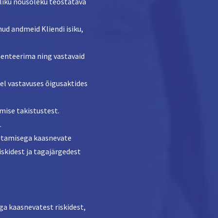
aliku nõusoleku teostatava
ud andmeid Kliendi isiku,
menteerima ning vastavaid
el vastavuses õigusaktides
mise takistustest.
.
osutamisega kaasnevate
iskidest ja tagajärgedest
ega kaasnevatest riskidest,