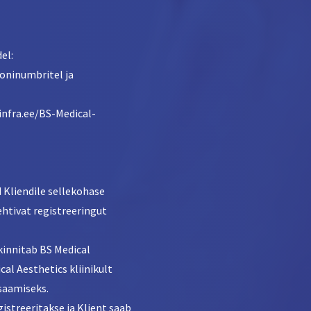
el:
foninumbritel ja
ninfra.ee/BS-Medical-
d Kliendile sellekohase
kehtivat registreeringut
 kinnitab BS Medical
cal Aesthetics kliinikult
 saamiseks.
gistreeritakse ja Klient saab