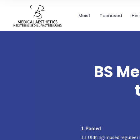
Meist
Teenused
Hin
BS Me
1. Pooled
1.1 Üldtingimused reguleeriv