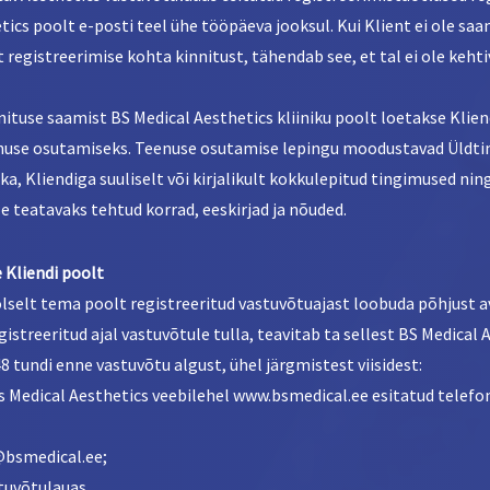
ics poolt e-posti teel ühe tööpäeva jooksul. Kui Klient ei ole saan
t registreerimise kohta kinnitust, tähendab see, et tal ei ole keh
nituse saamist BS Medical Aesthetics kliiniku poolt loetakse Klien
nuse osutamiseks. Teenuse osutamise lepingu moodustavad Üldti
ka, Kliendiga suuliselt või kirjalikult kokkulepitud tingimused nin
ile teatavaks tehtud korrad, eeskirjad ja nõuded.
 Kliendi poolt
olselt tema poolt registreeritud vastuvõtuajast loobuda põhjust 
egistreeritud ajal vastuvõtule tulla, teavitab ta sellest BS Medical
8 tundi enne vastuvõtu algust, ühel järgmistest viisidest:
des Medical Aesthetics veebilehel www.bsmedical.ee esitatud telefo
o@bsmedical.ee;
stuvõtulauas.