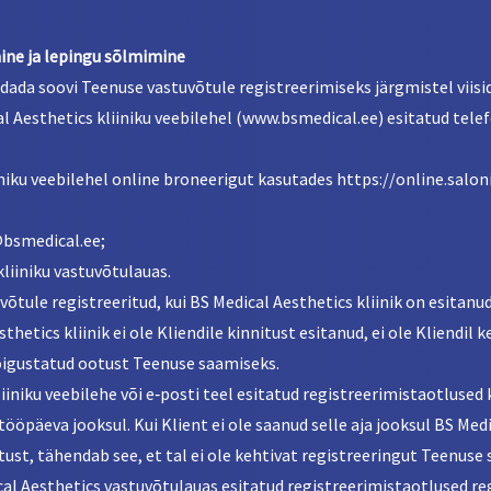
mine ja lepingu sõlmimine
ldada soovi Teenuse vastuvõtule registreerimiseks järgmistel viisid
al Aesthetics kliiniku veebilehel (www.bsmedical.ee) esitatud tele
iiniku veebilehel online broneerigut kasutades https://online.salo
o@bsmedical.ee;
kliiniku vastuvõtulauas.
võtule registreeritud, kui BS Medical Aesthetics kliinik on esitanu
thetics kliinik ei ole Kliendile kinnitust esitanud, ei ole Kliendil 
 õigustatud ootust Teenuse saamiseks.
liiniku veebilehe või e‑posti teel esitatud registreerimistaotlused
tööpäeva jooksul. Kui Klient ei ole saanud selle aja jooksul BS Medi
tust, tähendab see, et tal ei ole kehtivat registreeringut Teenuse
ical Aesthetics vastuvõtulauas esitatud registreerimistaotlused re