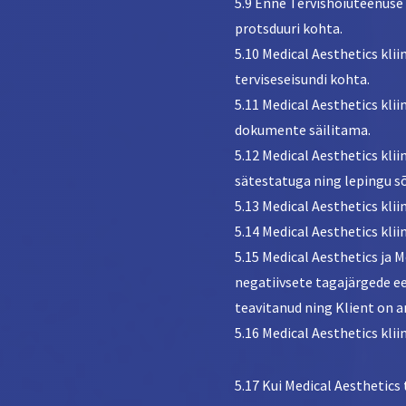
5.9 Enne Tervishoiuteenuse 
protsduuri kohta.
5.10 Medical Aesthetics kli
terviseseisundi kohta.
5.11 Medical Aesthetics kl
dokumente säilitama.
5.12 Medical Aesthetics kl
sätestatuga ning lepingu sõ
5.13 Medical Aesthetics kli
5.14 Medical Aesthetics kli
5.15 Medical Aesthetics ja 
negatiivsete tagajärgede ees
teavitanud ning Klient on a
5.16 Medical Aesthetics klii
5.17 Kui Medical Aesthetics 