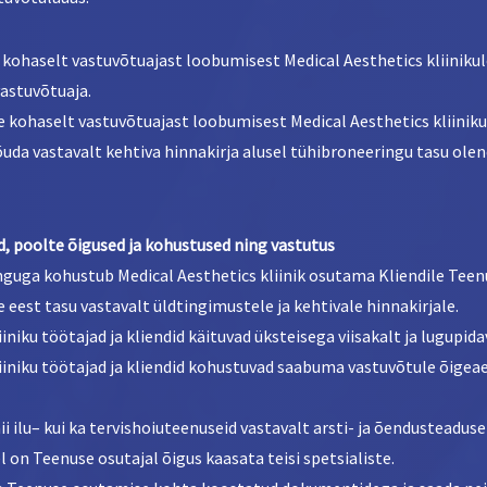
 kohaselt vastuvõtuajast loobumisest Medical Aesthetics kliinikul
vastuvõtuaja.
te kohaselt vastuvõtuajast loobumisest Medical Aesthetics kliiniku
nõuda vastavalt kehtiva hinnakirja alusel tühibroneeringu tasu ole
, poolte õigused ja kohustused ning vastutus
nguga kohustub Medical Aesthetics kliinik osutama Kliendile Teen
est tasu vastavalt üldtingimustele ja kehtivale hinnakirjale.
iniku töötajad ja kliendid käituvad üksteisega viisakalt ja lugupida
liiniku töötajad ja kliendid kohustuvad saabuma vastuvõtule õigeae
nii ilu– kui ka tervishoiuteenuseid vastavalt arsti- ja õendusteadu
l on Teenuse osutajal õigus kaasata teisi spetsialiste.