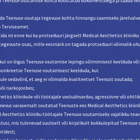
da Teenuse osutamise kohta koostatud dokumentidega ja saada nei
uda Teenuse osutaja tegevuse kohta hinnangu saamiseks järelvalve
b Terviseamet.
gida nii enne kui ka protseduuri järgselt Medical Aesthetics kliiniku
tegevuste osas, mille eesmärk on tagada protseduuri võimalik ohu
nikul on õigus Teenuse osutamise lepingu sõlmimisest keelduda võ
onkreetse Teenuse osutamisest keelduda, kui:
tule sedavõrd, et aeg ei võimalda kvaliteetset Teenust osutada;
/või narkojoobes;
hetics kliinikule või töötajale vastuähvardav, agressiivne või ohtlik
lgnevus varasemalt osutatud Teenuste ees Medical Aesthetics kliini
al Aesthetics kliiniku töötajale Teenuse osutamiseks vajalikku teav
stusi, mis tulenevad suuliselt või kirjalikult kokkulepitud Teenus
tidest;